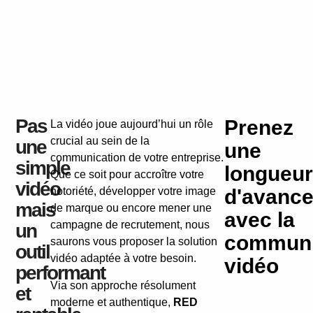
Pas
Prenez
La vidéo joue aujourd’hui un rôle
crucial au sein de la
une
une
communication de votre entreprise.
simple
longueur
Que ce soit pour accroître votre
vidéo
notoriété, développer votre image
d'avanc
mais
de marque ou encore mener une
avec la
campagne de recrutement, nous
un
communi
saurons vous proposer la solution
outil
vidéo adaptée à votre besoin.
vidéo
performant
Via son approche résolument
et
moderne et authentique,
RED