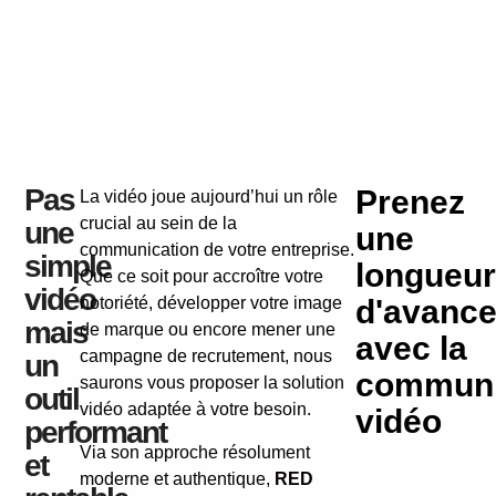
Pas
Prenez
La vidéo joue aujourd’hui un rôle
crucial au sein de la
une
une
communication de votre entreprise.
simple
longueur
Que ce soit pour accroître votre
vidéo
notoriété, développer votre image
d'avanc
mais
de marque ou encore mener une
avec la
campagne de recrutement, nous
un
communi
saurons vous proposer la solution
outil
vidéo adaptée à votre besoin.
vidéo
performant
Via son approche résolument
et
moderne et authentique,
RED