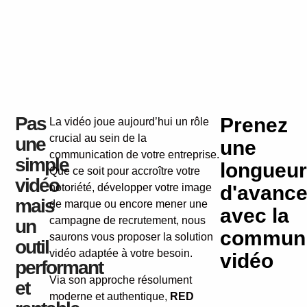
Pas
Prenez
La vidéo joue aujourd’hui un rôle
crucial au sein de la
une
une
communication de votre entreprise.
simple
longueur
Que ce soit pour accroître votre
vidéo
notoriété, développer votre image
d'avanc
mais
de marque ou encore mener une
avec la
campagne de recrutement, nous
un
communi
saurons vous proposer la solution
outil
vidéo adaptée à votre besoin.
vidéo
performant
Via son approche résolument
et
moderne et authentique,
RED