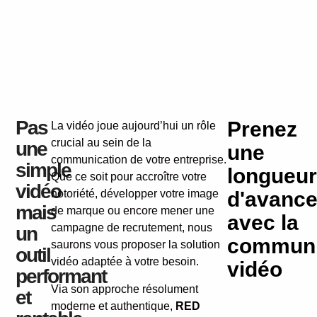
Pas
Prenez
La vidéo joue aujourd’hui un rôle
crucial au sein de la
une
une
communication de votre entreprise.
simple
longueur
Que ce soit pour accroître votre
vidéo
notoriété, développer votre image
d'avanc
mais
de marque ou encore mener une
avec la
campagne de recrutement, nous
un
communi
saurons vous proposer la solution
outil
vidéo adaptée à votre besoin.
vidéo
performant
Via son approche résolument
et
moderne et authentique,
RED