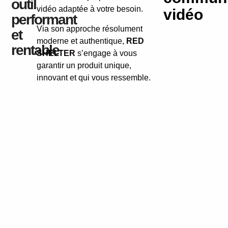
outil
vidéo adaptée à votre besoin.
vidéo
performant
Via son approche résolument
et
moderne et authentique,
RED
rentable
SHELTER
s’engage à vous
garantir un produit unique,
innovant et qui vous ressemble.