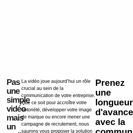
Pas
Prenez
La vidéo joue aujourd’hui un rôle
crucial au sein de la
une
une
communication de votre entreprise.
simple
longueur
Que ce soit pour accroître votre
vidéo
notoriété, développer votre image
d'avanc
mais
de marque ou encore mener une
avec la
campagne de recrutement, nous
un
communi
saurons vous proposer la solution