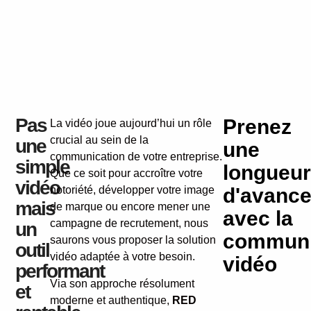
Pas
Prenez
La vidéo joue aujourd’hui un rôle
crucial au sein de la
une
une
communication de votre entreprise.
simple
longueur
Que ce soit pour accroître votre
vidéo
notoriété, développer votre image
d'avanc
mais
de marque ou encore mener une
avec la
campagne de recrutement, nous
un
communi
saurons vous proposer la solution
outil
vidéo adaptée à votre besoin.
vidéo
performant
Via son approche résolument
et
moderne et authentique,
RED