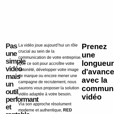
Pas
Prenez
La vidéo joue aujourd’hui un rôle
crucial au sein de la
une
une
communication de votre entreprise.
simple
longueur
Que ce soit pour accroître votre
vidéo
notoriété, développer votre image
d'avanc
mais
de marque ou encore mener une
avec la
campagne de recrutement, nous
un
communi
saurons vous proposer la solution
outil
vidéo adaptée à votre besoin.
vidéo
performant
Via son approche résolument
et
moderne et authentique,
RED