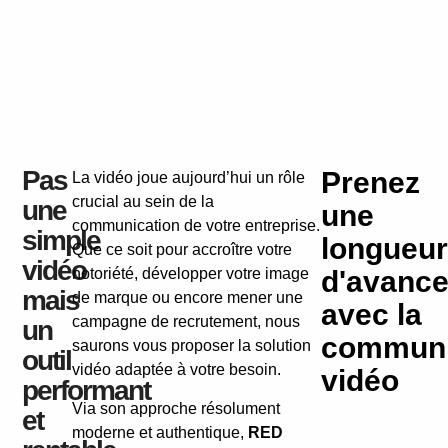
Pas
Prenez
La vidéo joue aujourd’hui un rôle
crucial au sein de la
une
une
communication de votre entreprise.
simple
longueur
Que ce soit pour accroître votre
vidéo
notoriété, développer votre image
d'avanc
mais
de marque ou encore mener une
avec la
campagne de recrutement, nous
un
communi
saurons vous proposer la solution
outil
vidéo adaptée à votre besoin.
vidéo
performant
Via son approche résolument
et
moderne et authentique,
RED