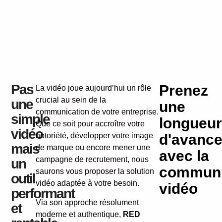
Pas
Prenez
La vidéo joue aujourd’hui un rôle
crucial au sein de la
une
une
communication de votre entreprise.
simple
longueur
Que ce soit pour accroître votre
vidéo
notoriété, développer votre image
d'avanc
mais
de marque ou encore mener une
avec la
campagne de recrutement, nous
un
communi
saurons vous proposer la solution
outil
vidéo adaptée à votre besoin.
vidéo
performant
Via son approche résolument
et
moderne et authentique,
RED