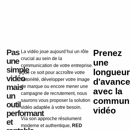
Pas
Prenez
La vidéo joue aujourd’hui un rôle
crucial au sein de la
une
une
communication de votre entreprise.
simple
longueur
Que ce soit pour accroître votre
vidéo
notoriété, développer votre image
d'avanc
mais
de marque ou encore mener une
avec la
campagne de recrutement, nous
un
communi
saurons vous proposer la solution
outil
vidéo adaptée à votre besoin.
vidéo
performant
Via son approche résolument
et
moderne et authentique,
RED