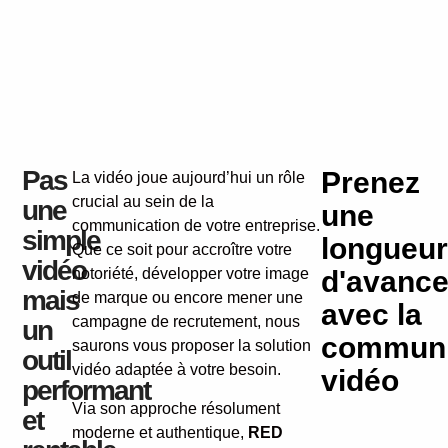
Pas
Prenez
La vidéo joue aujourd’hui un rôle
crucial au sein de la
une
une
communication de votre entreprise.
simple
longueur
Que ce soit pour accroître votre
vidéo
notoriété, développer votre image
d'avanc
mais
de marque ou encore mener une
avec la
campagne de recrutement, nous
un
communi
saurons vous proposer la solution
outil
vidéo adaptée à votre besoin.
vidéo
performant
Via son approche résolument
et
moderne et authentique,
RED